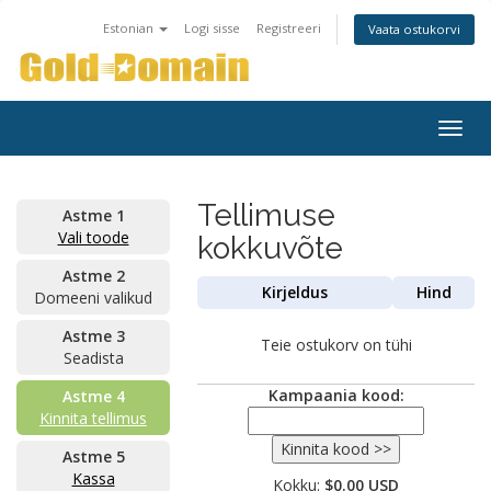
Estonian
Logi sisse
Registreeri
Vaata ostukorvi
Togg
navig
Tellimuse
Astme 1
Vali toode
kokkuvõte
Astme 2
Kirjeldus
Hind
Domeeni valikud
Astme 3
Teie ostukorv on tühi
Seadista
Kampaania kood:
Astme 4
Kinnita tellimus
Astme 5
Kassa
Kokku:
$0.00 USD