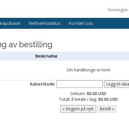
Norwegia
skapsbase
Nettverksstatus
Kontakt oss
 av bestilling
Beskrivelse
Din handlevogn er tom!
Rabattkode:
Delsum:
$0.00 USD
Totalt å betale i dag:
$0.00 USD