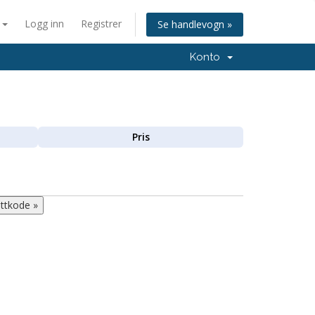
n
Logg inn
Registrer
Se handlevogn »
Konto
Pris