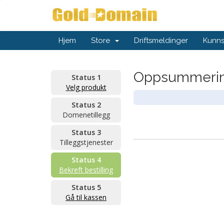
Hjem
Store
Driftsmeldinger
Kunn
Oppsummering
Status 1
Velg produkt
Status 2
Domenetillegg
Status 3
Tilleggstjenester
Status 4
Bekreft bestilling
Status 5
Gå til kassen