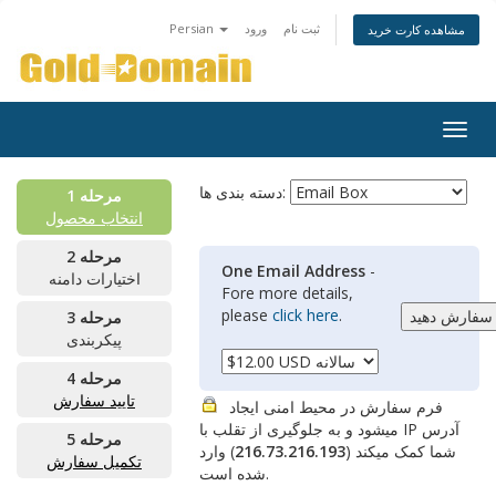
ثبت نام
ورود
Persian
مشاهده کارت خرید
Togg
navig
دسته بندی ها:
مرحله 1
انتخاب محصول
مرحله 2
One Email Address
-
اختیارات دامنه
Fore more details,
please
click here
.
مرحله 3
پیکربندی
مرحله 4
تایید سفارش
فرم سفارش در محیط امنی ایجاد
میشود و به جلوگیری از تقلب با IP آدرس
مرحله 5
شما کمک میکند (
216.73.216.193
) وارد
تکمیل سفارش
شده است.