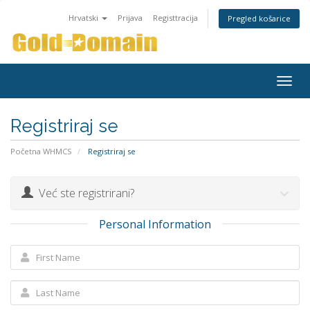
Hrvatski
Prijava
Registtracija
Pregled košarice
Togg
navig
Registriraj se
Početna WHMCS
Registriraj se
Već ste registrirani?
Personal Information