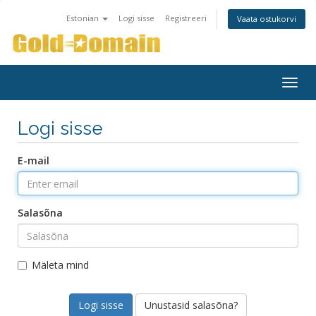
Estonian
Logi sisse
Registreeri
Vaata ostukorvi
Togg
navig
Logi sisse
E-mail
Salasõna
Mäleta mind
Unustasid salasõna?