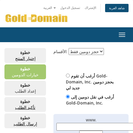
الإشتراك
تسجيل الدخول
العربية
شاهد العربة
Togg
navig
الأقسام:
خطوة
إختيار المنتج
خطوة
خيارات الدومين
أرغب أن تقوم Gold-
Domain, Inc. بحجز دومين
خطوة
جديد لي
إعداد الطلب
أرغب في نقل دومين إلى
خطوة
Gold-Domain, Inc.
تأكيد الطلب
خطوة
www.
إرسال الطلب