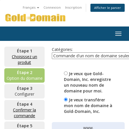
Français
Connexion
Inscription
Afficher le panier
Togg
navig
Catégories:
Étape 1
Choisissez un
produit
Étape 2
Je veux que Gold-
Option du domaine
Domain, Inc. enregistre
un nouveau nom de
Étape 3
domaine pour moi.
Configurer
Je veux transférer
Étape 4
mon nom de domaine à
Confirmer la
Gold-Domain, Inc.
commande
Étape 5
www.