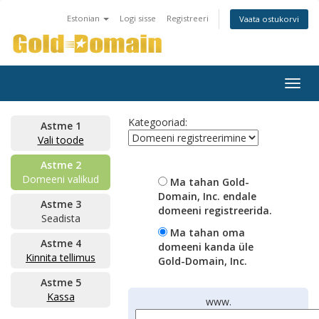
Estonian
Logi sisse
Registreeri
Vaata ostukorvi
Togg
navig
Kategooriad:
Astme 1
Vali toode
Astme 2
Domeeni valikud
Ma tahan Gold-
Domain, Inc. endale
Astme 3
domeeni registreerida.
Seadista
Ma tahan oma
Astme 4
domeeni kanda üle
Kinnita tellimus
Gold-Domain, Inc.
Astme 5
Kassa
www.