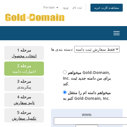
ثبت نام
ورود
Persian
مشاهده کارت خرید
Togg
navig
دسته بندی ها:
مرحله 1
انتخاب محصول
مرحله 2
اختیارات دامنه
میخواهم Gold-Domain,
Inc. برای من دامنه جدید ثبت
مرحله 3
کند.
پیکربندی
میخواهم دامنه ام را منتقل
مرحله 4
کنم به Gold-Domain, Inc.
تایید سفارش
مرحله 5
www.
تکمیل سفارش